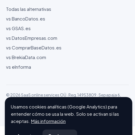
Todas las alternativas
vs BancoDatos.es
vs GSAS.es
vs DatosEmpresas.com
vs ComprarBaseDatos.es
vs BrekiaData.com
vs eInforma
© 2026 SaaS online services OÜ · Reg. 14953809 · Sepapaja 6,
15551 Tallinn (Estonia)
Usamos cookies analíticas (Google Analytics) para
Configurar cookies
Hecho con ❤ en Barcelona
entender cómo se usa la web. Solo se activan si las
aceptas.
Más información