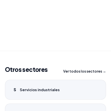
¿Necesitas un listado a medida?
Combinamos varios sectores o criterios específicos
para tu campaña.
info@labasededatos.com
Otros sectores
Ver todos los sectores →
S
Servicios industriales