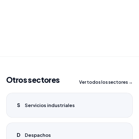
¿Necesitas un listado a medida?
Combinamos varios sectores o criterios específicos
para tu campaña.
info@labasededatos.com
Otros sectores
Ver todos los sectores →
S
Servicios industriales
D
Despachos