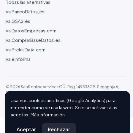
Todas las alternativas
vs BancoDatos.es
vs GSAS.es
vs DatosEmpresas.com
vs ComprarBaseDatos.es
vs BrekiaData.com
vs eInforma
© 2026 SaaS online services OÜ · Reg. 14953809 · Sepapaja 6,
15551 Tallinn (Estonia)
Configurar cookies
Hecho con ❤ en Barcelona
Usamos cookies analíticas (Google Analytics) para
entender cómo se usa la web. Solo se activan si las
aceptas.
Más información
Aceptar
Rechazar