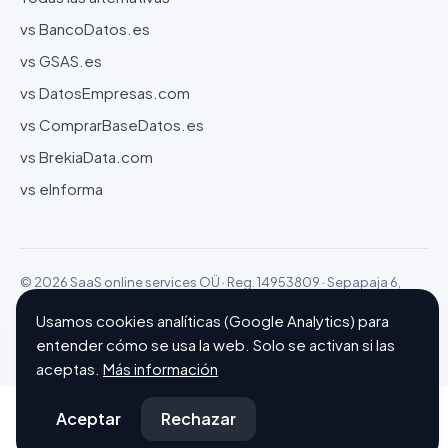
vs BancoDatos.es
vs GSAS.es
vs DatosEmpresas.com
vs ComprarBaseDatos.es
vs BrekiaData.com
vs eInforma
© 2026 SaaS online services OÜ · Reg. 14953809 · Sepapaja 6,
15551 Tallinn (Estonia)
Usamos cookies analíticas (Google Analytics) para
Configurar cookies
Hecho con ❤ en Barcelona
entender cómo se usa la web. Solo se activan si las
aceptas.
Más información
Aceptar
Rechazar