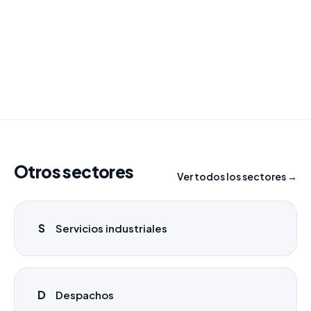
Combinamos varios sectores o criterios específicos
para tu campaña.
info@labasededatos.com
Otros sectores
Ver todos los sectores →
S
Servicios industriales
D
Despachos