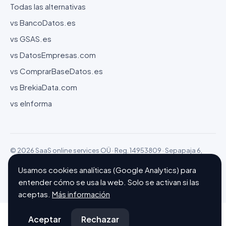
Todas las alternativas
vs BancoDatos.es
vs GSAS.es
vs DatosEmpresas.com
vs ComprarBaseDatos.es
vs BrekiaData.com
vs eInforma
© 2026 SaaS online services OÜ · Reg. 14953809 · Sepapaja 6,
15551 Tallinn (Estonia)
Usamos cookies analíticas (Google Analytics) para
Configurar cookies
Hecho con ❤ en Barcelona
entender cómo se usa la web. Solo se activan si las
aceptas.
Más información
Aceptar
Rechazar