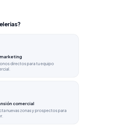
elerias?
emarketing
onos directos para tu equipo
rcial.
nsión comercial
cta nuevas zonas y prospectos para
r.