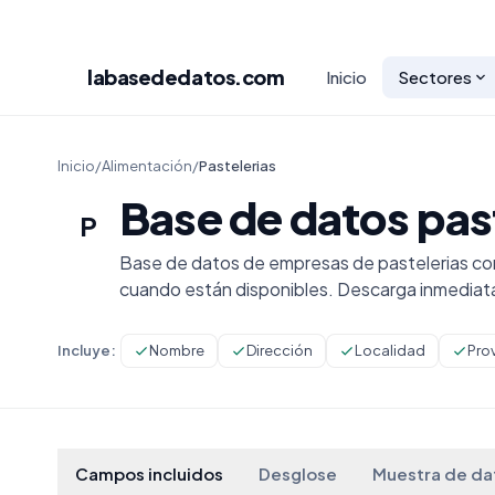
labasededatos
.com
Inicio
Sectores
Inicio
/
Alimentación
/
Pastelerias
Base de datos pas
P
Base de datos de empresas de pastelerias con
cuando están disponibles. Descarga inmediat
Incluye:
Nombre
Dirección
Localidad
Pro
Campos incluidos
Desglose
Muestra de da