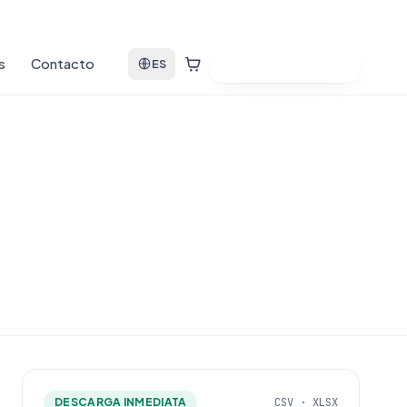
s
Contacto
Ver bases de datos
ES
DESCARGA INMEDIATA
CSV · XLSX