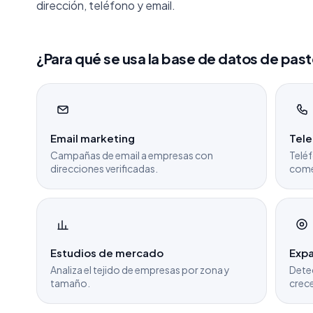
dirección, teléfono y email.
¿Para qué se usa la base de datos de past
Email marketing
Tel
Campañas de email a empresas con
Teléf
direcciones verificadas.
come
Estudios de mercado
Expa
Analiza el tejido de empresas por zona y
Dete
tamaño.
crece