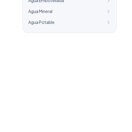
Agua Embotellada
Agua Mineral
Agua Potable
¿Necesitas un listado a medida?
Combinamos varios sectores o criterios
específicos para tu campaña.
info@labasededatos.com