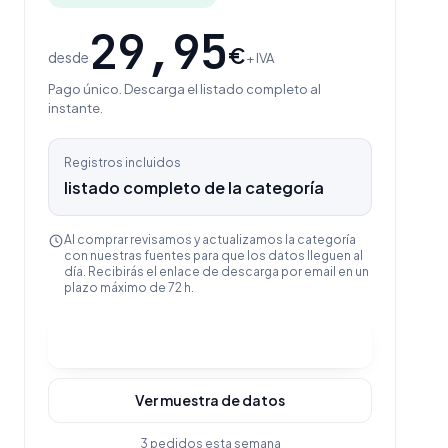
29,95
€
desde
+ IVA
Pago único. Descarga el listado completo al
instante.
Registros incluidos
listado completo de la categoría
Al comprar revisamos y actualizamos la categoría
con nuestras fuentes para que los datos lleguen al
día. Recibirás el enlace de descarga por email en un
plazo máximo de 72 h.
Comprar y descargar
Ver muestra de datos
3 pedidos esta semana