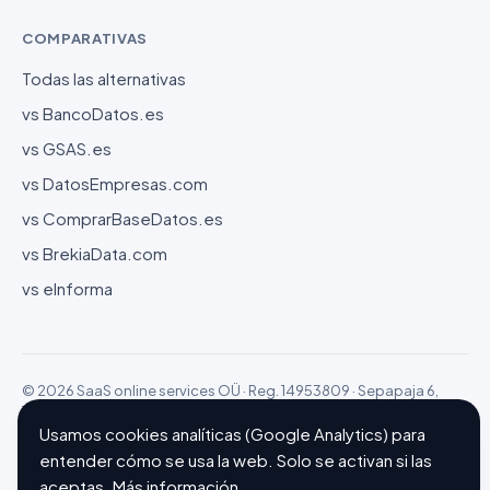
COMPARATIVAS
Todas las alternativas
vs BancoDatos.es
vs GSAS.es
vs DatosEmpresas.com
vs ComprarBaseDatos.es
vs BrekiaData.com
vs eInforma
© 2026 SaaS online services OÜ · Reg. 14953809 · Sepapaja 6,
15551 Tallinn (Estonia)
Configurar cookies
Hecho con ❤ en Barcelona
Usamos cookies analíticas (Google Analytics) para
entender cómo se usa la web. Solo se activan si las
aceptas.
Más información