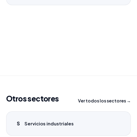
¿Necesitas un listado a medida?
Combinamos varios sectores o criterios específicos
para tu campaña.
info@labasededatos.com
Otros sectores
Ver todos los sectores →
S
Servicios industriales