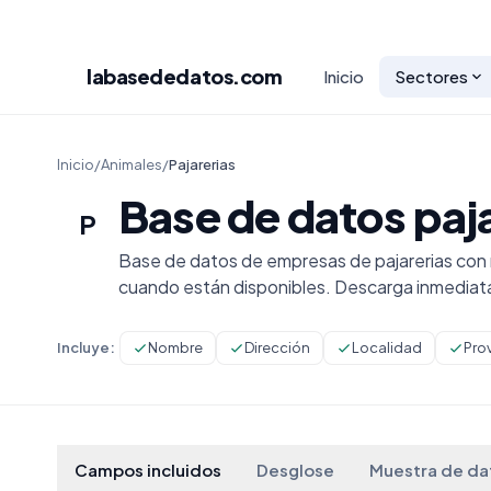
labasededatos
.com
Inicio
Sectores
Inicio
/
Animales
/
Pajarerias
Base de datos paj
P
Base de datos de empresas de pajarerias con 
cuando están disponibles. Descarga inmediat
Incluye:
Nombre
Dirección
Localidad
Pro
Campos incluidos
Desglose
Muestra de da