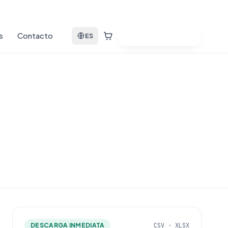
s
Contacto
Ver bases de datos
ES
DESCARGA INMEDIATA
CSV · XLSX