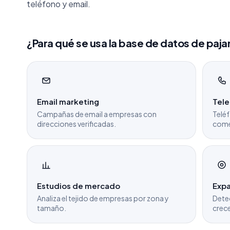
teléfono y email.
¿Para qué se usa la base de datos de paja
Email marketing
Tel
Campañas de email a empresas con
Teléf
direcciones verificadas.
come
Estudios de mercado
Expa
Analiza el tejido de empresas por zona y
Dete
tamaño.
crece