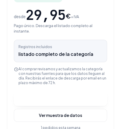
29,95
€
desde
+ IVA
Pago único. Descarga el listado completo al
instante.
Registros incluidos
listado completo de la categoría
Al comprar revisamos y actualizamos la categoría
con nuestras fuentes para que los datos lleguen al
día. Recibirás el enlace de descarga por email en un
plazo máximo de 72 h.
Comprar y descargar
Ver muestra de datos
1 pedidos esta semana