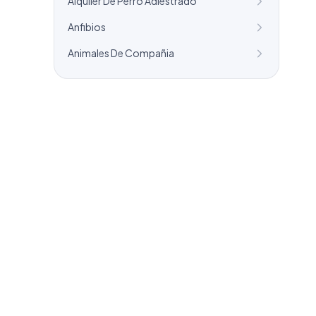
Alquiler De Perro Adiestrado
Anfibios
Animales De Compañia
¿Necesitas un listado a medida?
Combinamos varios sectores o criterios
específicos para tu campaña.
info@labasededatos.com