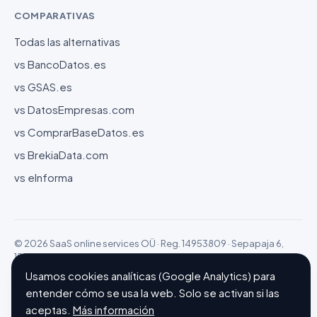
COMPARATIVAS
Todas las alternativas
vs BancoDatos.es
vs GSAS.es
vs DatosEmpresas.com
vs ComprarBaseDatos.es
vs BrekiaData.com
vs eInforma
© 2026 SaaS online services OÜ · Reg. 14953809 · Sepapaja 6,
15551 Tallinn (Estonia)
Configurar cookies
Hecho con ❤ en Barcelona
Usamos cookies analíticas (Google Analytics) para
entender cómo se usa la web. Solo se activan si las
aceptas.
Más información