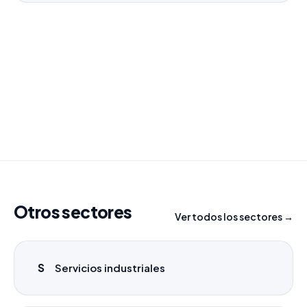
¿Necesitas un listado a medida?
Combinamos varios sectores o criterios específicos
para tu campaña.
info@labasededatos.com
Otros sectores
Ver todos los sectores →
S
Servicios industriales