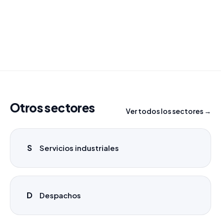
para tu campaña.
info@labasededatos.com
Otros sectores
Ver todos los sectores →
S
Servicios industriales
D
Despachos