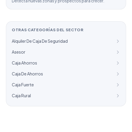
Detecta nuevas zonas y prospectos para crecer.
OTRAS CATEGORÍAS DEL SECTOR
Alquiler De Caja De Seguridad
Asesor
Caja Ahorros
Caja De Ahorros
Caja Fuerte
Caja Rural
¿Necesitas un listado a medida?
Combinamos varios sectores o criterios específicos