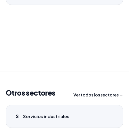
¿Necesitas un listado a medida?
Combinamos varios sectores o criterios específicos
para tu campaña.
info@labasededatos.com
Otros sectores
Ver todos los sectores →
S
Servicios industriales