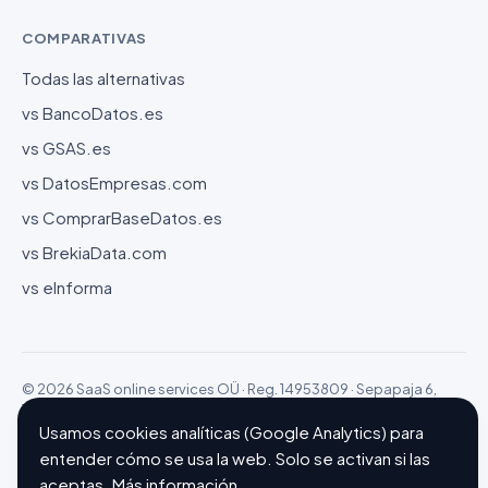
COMPARATIVAS
Todas las alternativas
vs BancoDatos.es
vs GSAS.es
vs DatosEmpresas.com
vs ComprarBaseDatos.es
vs BrekiaData.com
vs eInforma
© 2026 SaaS online services OÜ · Reg. 14953809 · Sepapaja 6,
15551 Tallinn (Estonia)
Configurar cookies
Hecho con ❤ en Barcelona
Usamos cookies analíticas (Google Analytics) para
entender cómo se usa la web. Solo se activan si las
aceptas.
Más información