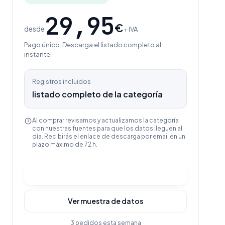
29,95
€
desde
+ IVA
Pago único. Descarga el listado completo al
instante.
Registros incluidos
listado completo de la categoría
Al comprar revisamos y actualizamos la categoría
con nuestras fuentes para que los datos lleguen al
día. Recibirás el enlace de descarga por email en un
plazo máximo de 72 h.
Comprar y descargar
Ver muestra de datos
3 pedidos esta semana