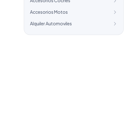
Accesorios Coches
Accesorios Motos
Alquiler Automoviles
¿Necesitas un listado a medida?
Combinamos varios sectores o criterios
específicos para tu campaña.
info@labasededatos.com