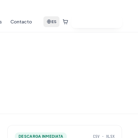
s
Contacto
Ver bases de datos
ES
DESCARGA INMEDIATA
CSV · XLSX