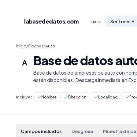
labasededatos
.com
Inicio
Sectores
Inicio
/
Coches
/
Auto
Base de datos aut
A
Base de datos de empresas de auto con nombr
están disponibles. Descarga inmediata en Ex
Incluye:
Nombre
Dirección
Localidad
Pro
Campos incluidos
Desglose
Muestra de da