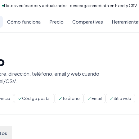
Datos verificados y actualizados · descarga inmediata en Excel y CSV
Cómo funciona
Precio
Comparativas
Herramienta
o
e, dirección, teléfono, email y web cuando
cel/CSV.
vincia
Código postal
Teléfono
Email
Sitio web
tos