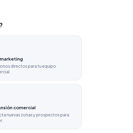
?
emarketing
onos directos para tu equipo
rcial.
nsión comercial
cta nuevas zonas y prospectos para
r.