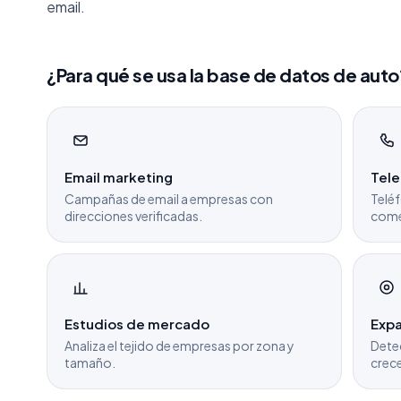
email.
¿Para qué se usa la base de datos de auto
Email marketing
Tel
Campañas de email a empresas con
Teléf
direcciones verificadas.
come
Estudios de mercado
Expa
Analiza el tejido de empresas por zona y
Dete
tamaño.
crece