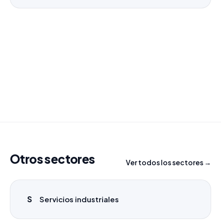
¿Necesitas un listado a medida?
Combinamos varios sectores o criterios específicos
para tu campaña.
info@labasededatos.com
Otros sectores
Ver todos los sectores →
S
Servicios industriales