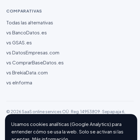
COMPARATIVAS
Todas las alternativas
vs BancoDatos.es
vs GSAS.es
vs DatosEmpresas.com
vs ComprarBaseDatos.es
vs BrekiaData.com
vs eInforma
© 2026 SaaS online services OÜ · Reg. 14953809 · Sepapaja 6,
15551 Tallinn (Estonia)
Configurar cookies
Hecho con ❤ en Barcelona
Usamos cookies analíticas (Google Analytics) para
entender cómo se usa la web. Solo se activan si las
aceptas.
Más información