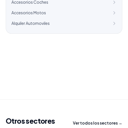
Accesorios Coches
Accesorios Motos
Alquiler Automoviles
¿Necesitas un listado a medida?
Combinamos varios sectores o criterios específicos
para tu campaña.
info@labasededatos.com
Otros sectores
Ver todos los sectores →