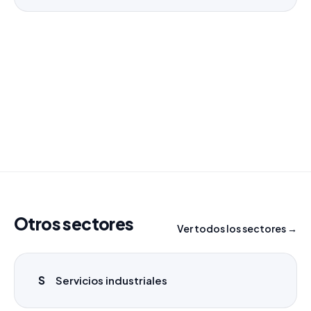
¿Necesitas un listado a medida?
Combinamos varios sectores o criterios específicos
para tu campaña.
info@labasededatos.com
Otros sectores
Ver todos los sectores →
S
Servicios industriales