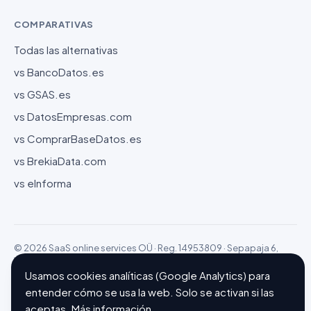
COMPARATIVAS
Todas las alternativas
vs BancoDatos.es
vs GSAS.es
vs DatosEmpresas.com
vs ComprarBaseDatos.es
vs BrekiaData.com
vs eInforma
© 2026 SaaS online services OÜ · Reg. 14953809 · Sepapaja 6,
15551 Tallinn (Estonia)
Configurar cookies
Hecho con ❤ en Barcelona
Usamos cookies analíticas (Google Analytics) para
entender cómo se usa la web. Solo se activan si las
aceptas.
Más información