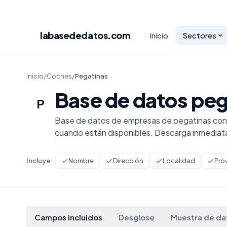
labasededatos
.com
Inicio
Sectores
Inicio
/
Coches
/
Pegatinas
Base de datos peg
P
Base de datos de empresas de pegatinas con n
cuando están disponibles. Descarga inmediat
Incluye:
Nombre
Dirección
Localidad
Pro
Campos incluidos
Desglose
Muestra de da