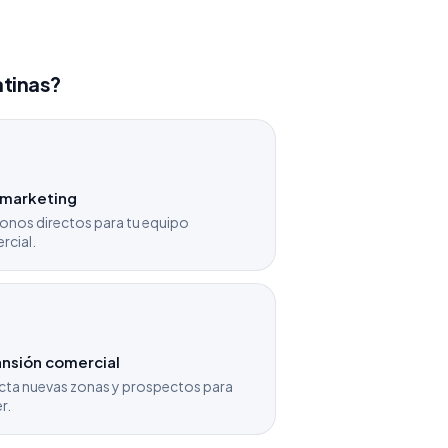
atinas?
emarketing
onos directos para tu equipo
rcial.
nsión comercial
cta nuevas zonas y prospectos para
r.