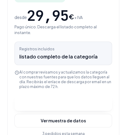
29,95
€
desde
+ IVA
Pago único. Descarga el listado completo al
instante.
Registros incluidos
listado completo de la categoría
Al comprar revisamos y actualizamos la categoría
con nuestras fuentes para que los datos lleguen al
día. Recibirás el enlace de descarga por email en un
plazo máximo de 72 h.
Comprar y descargar
Ver muestra de datos
3 pedidos esta semana