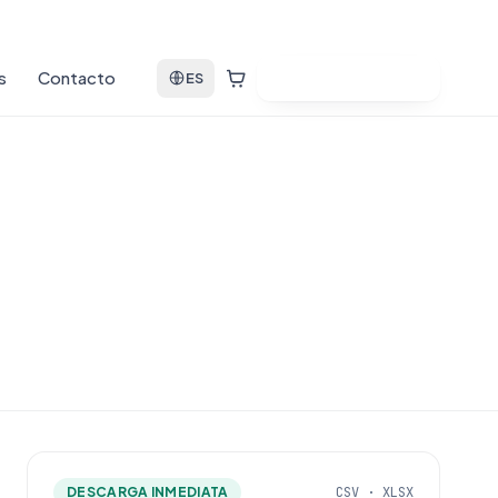
s
Contacto
Ver bases de datos
ES
DESCARGA INMEDIATA
CSV · XLSX