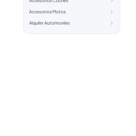
Accesorios Coches
Accesorios Motos
Alquiler Automoviles
¿Necesitas un listado a medida?
Combinamos varios sectores o criterios
específicos para tu campaña.
info@labasededatos.com