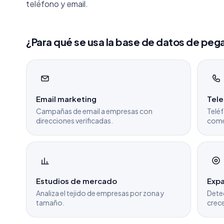
teléfono y email.
¿Para qué se usa la base de datos de peg
Email marketing
Tel
Campañas de email a empresas con
Teléf
direcciones verificadas.
come
Estudios de mercado
Expa
Analiza el tejido de empresas por zona y
Dete
tamaño.
crece