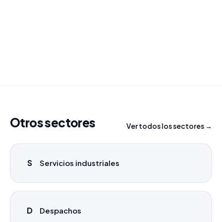
Combinamos varios sectores o criterios específicos
para tu campaña.
info@labasededatos.com
Otros sectores
Ver todos los sectores →
S
Servicios industriales
D
Despachos