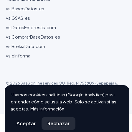
vs BancoDatos.es
vs GSAS.es
vs DatosEmpresas.com
vs ComprarBaseDatos.es
vs BrekiaData.com
vs eInforma
© 2026 SaaS online services OÜ · Reg. 14953809 · Sepapaja 6,
15551 Tallinn (Estonia)
Usamos cookies analíticas (Google Analytics) para
Configurar cookies
Hecho con ❤ en Barcelona
entender cómo se usa la web. Solo se activan si las
aceptas.
Más información
Aceptar
Rechazar