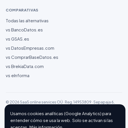
COMPARATIVAS
Todas las alternativas
vs BancoDatos.es
vs GSAS.es
vs DatosEmpresas.com
vs ComprarBaseDatos.es
vs BrekiaData.com
vs eInforma
© 2026 SaaS online services OÜ · Reg. 14953809 · Sepapaja 6,
15551 Tallinn (Estonia)
Configurar cookies
Hecho con ❤ en Barcelona
Usamos cookies analíticas (Google Analytics) para
entender cómo se usa la web. Solo se activan si las
aceptas.
Más información