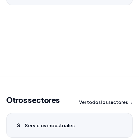
¿Necesitas un listado a medida?
Combinamos varios sectores o criterios específicos
para tu campaña.
info@labasededatos.com
Otros sectores
Ver todos los sectores →
S
Servicios industriales