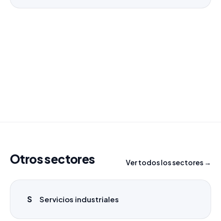
¿Necesitas un listado a medida?
Combinamos varios sectores o criterios específicos
para tu campaña.
info@labasededatos.com
Otros sectores
Ver todos los sectores →
S
Servicios industriales