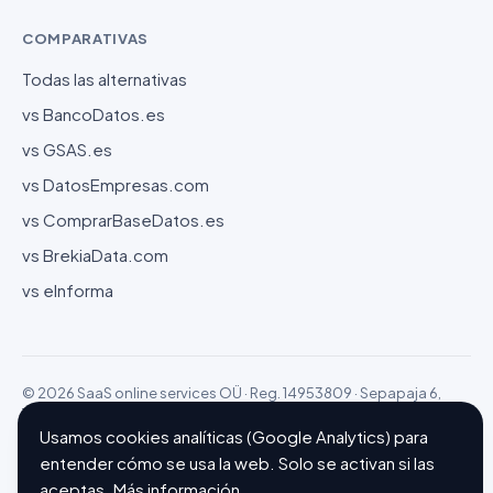
COMPARATIVAS
Todas las alternativas
vs BancoDatos.es
vs GSAS.es
vs DatosEmpresas.com
vs ComprarBaseDatos.es
vs BrekiaData.com
vs eInforma
© 2026 SaaS online services OÜ · Reg. 14953809 · Sepapaja 6,
15551 Tallinn (Estonia)
Configurar cookies
Hecho con ❤ en Barcelona
Usamos cookies analíticas (Google Analytics) para
entender cómo se usa la web. Solo se activan si las
aceptas.
Más información