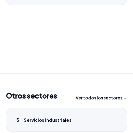
¿Necesitas un listado a medida?
Combinamos varios sectores o criterios específicos
para tu campaña.
info@labasededatos.com
Otros sectores
Ver todos los sectores →
S
Servicios industriales