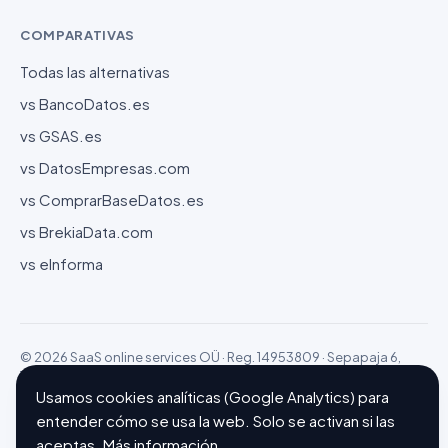
COMPARATIVAS
Todas las alternativas
vs BancoDatos.es
vs GSAS.es
vs DatosEmpresas.com
vs ComprarBaseDatos.es
vs BrekiaData.com
vs eInforma
© 2026 SaaS online services OÜ · Reg. 14953809 · Sepapaja 6,
15551 Tallinn (Estonia)
Configurar cookies
Hecho con ❤ en Barcelona
Usamos cookies analíticas (Google Analytics) para
entender cómo se usa la web. Solo se activan si las
aceptas.
Más información