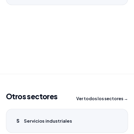
¿Necesitas un listado a medida?
Combinamos varios sectores o criterios específicos
para tu campaña.
info@labasededatos.com
Otros sectores
Ver todos los sectores →
S
Servicios industriales