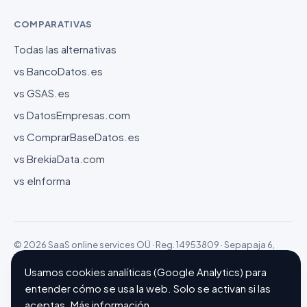
COMPARATIVAS
Todas las alternativas
vs BancoDatos.es
vs GSAS.es
vs DatosEmpresas.com
vs ComprarBaseDatos.es
vs BrekiaData.com
vs eInforma
© 2026 SaaS online services OÜ · Reg. 14953809 · Sepapaja 6,
15551 Tallinn (Estonia)
Configurar cookies
Hecho con ❤ en Barcelona
Usamos cookies analíticas (Google Analytics) para
entender cómo se usa la web. Solo se activan si las
aceptas.
Más información