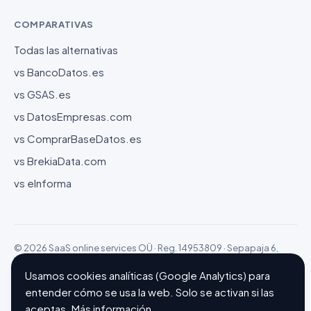
COMPARATIVAS
Todas las alternativas
vs BancoDatos.es
vs GSAS.es
vs DatosEmpresas.com
vs ComprarBaseDatos.es
vs BrekiaData.com
vs eInforma
© 2026 SaaS online services OÜ · Reg. 14953809 · Sepapaja 6,
15551 Tallinn (Estonia)
Configurar cookies
Hecho con ❤ en Barcelona
Usamos cookies analíticas (Google Analytics) para
entender cómo se usa la web. Solo se activan si las
aceptas.
Más información