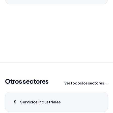
¿Necesitas un listado a medida?
Combinamos varios sectores o criterios específicos
para tu campaña.
info@labasededatos.com
Otros sectores
Ver todos los sectores →
S
Servicios industriales