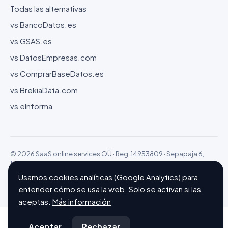
Todas las alternativas
vs BancoDatos.es
vs GSAS.es
vs DatosEmpresas.com
vs ComprarBaseDatos.es
vs BrekiaData.com
vs eInforma
© 2026 SaaS online services OÜ · Reg. 14953809 · Sepapaja 6,
15551 Tallinn (Estonia)
Configurar cookies
Hecho con ❤ en Barcelona
Usamos cookies analíticas (Google Analytics) para
entender cómo se usa la web. Solo se activan si las
aceptas.
Más información
Aceptar
Rechazar