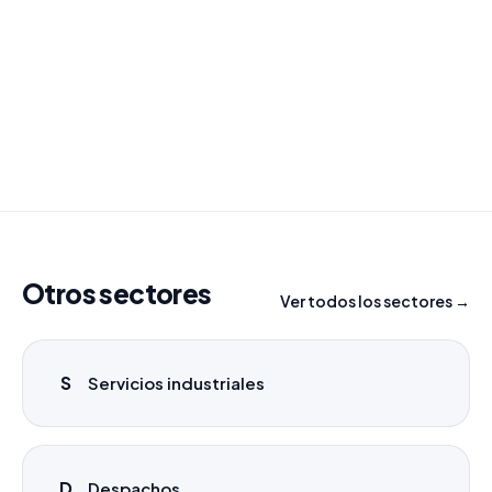
¿Necesitas un listado a medida?
Combinamos varios sectores o criterios específicos
para tu campaña.
info@labasededatos.com
Otros sectores
Ver todos los sectores →
S
Servicios industriales
D
Despachos