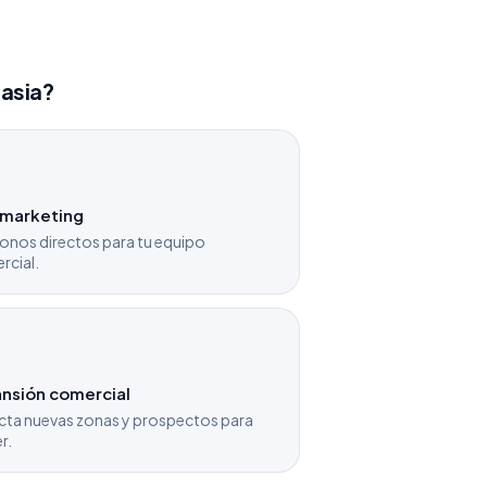
nasia?
emarketing
onos directos para tu equipo
rcial.
nsión comercial
cta nuevas zonas y prospectos para
r.