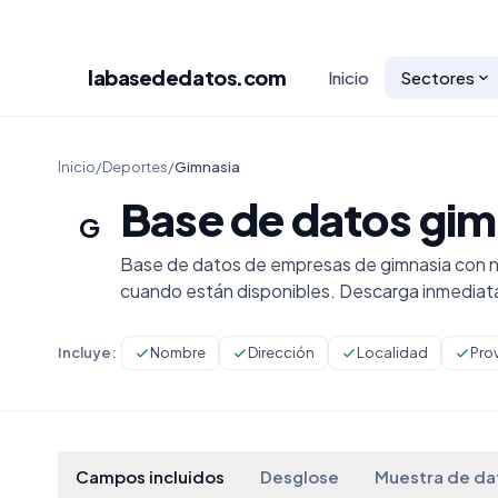
labasededatos
.com
Inicio
Sectores
Inicio
/
Deportes
/
Gimnasia
Base de datos gim
G
Base de datos de empresas de gimnasia con no
cuando están disponibles. Descarga inmediat
Incluye:
Nombre
Dirección
Localidad
Pro
Campos incluidos
Desglose
Muestra de da