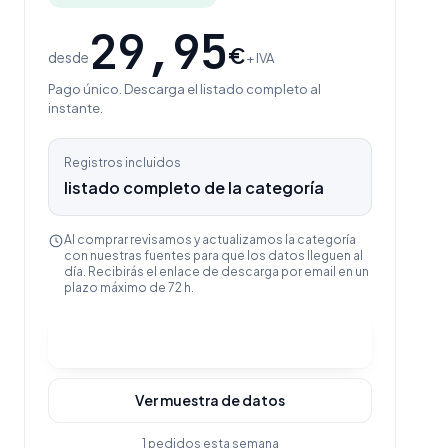
29,95
€
desde
+ IVA
Pago único. Descarga el listado completo al
instante.
Registros incluidos
listado completo de la categoría
Al comprar revisamos y actualizamos la categoría
con nuestras fuentes para que los datos lleguen al
día. Recibirás el enlace de descarga por email en un
plazo máximo de 72 h.
Comprar y descargar
Ver muestra de datos
1 pedidos esta semana