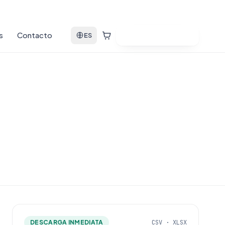
s
Contacto
Ver bases de datos
ES
DESCARGA INMEDIATA
CSV · XLSX