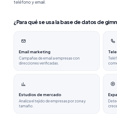
teléfono y email.
¿Para qué se usa la base de datos de gim
Email marketing
Tel
Campañas de email a empresas con
Teléf
direcciones verificadas.
come
Estudios de mercado
Expa
Analiza el tejido de empresas por zona y
Dete
tamaño.
crece