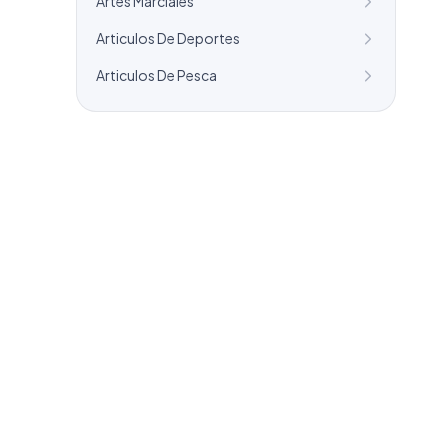
Artes Marciales
Articulos De Deportes
Articulos De Pesca
¿Necesitas un listado a medida?
Combinamos varios sectores o criterios
específicos para tu campaña.
info@labasededatos.com