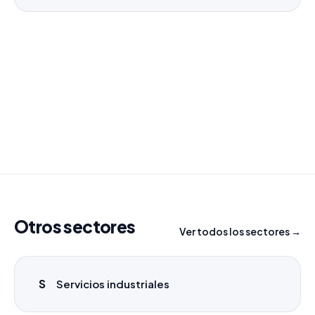
¿Necesitas un listado a medida?
Combinamos varios sectores o criterios específicos
para tu campaña.
info@labasededatos.com
Otros sectores
Ver todos los sectores →
S
Servicios industriales