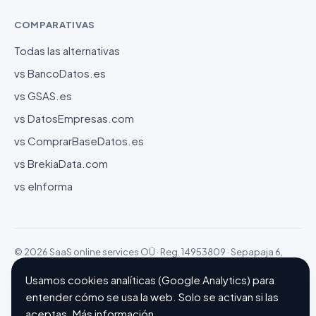
COMPARATIVAS
Todas las alternativas
vs BancoDatos.es
vs GSAS.es
vs DatosEmpresas.com
vs ComprarBaseDatos.es
vs BrekiaData.com
vs eInforma
© 2026 SaaS online services OÜ · Reg. 14953809 · Sepapaja 6,
15551 Tallinn (Estonia)
Configurar cookies
Hecho con ❤ en Barcelona
Usamos cookies analíticas (Google Analytics) para
entender cómo se usa la web. Solo se activan si las
aceptas.
Más información