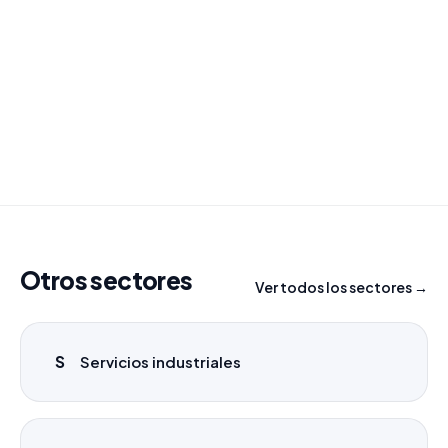
¿Necesitas un listado a medida?
Combinamos varios sectores o criterios específicos
para tu campaña.
info@labasededatos.com
Otros sectores
Ver todos los sectores →
S
Servicios industriales