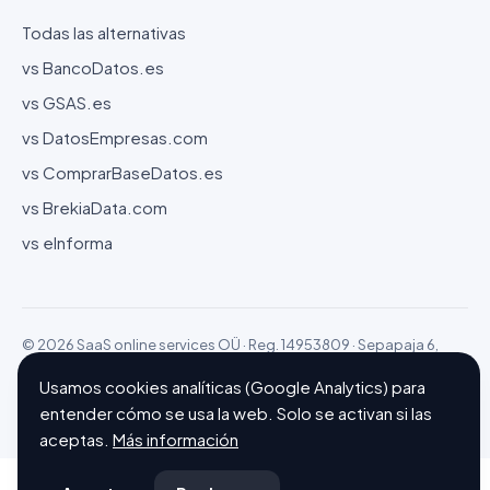
Todas las alternativas
vs BancoDatos.es
vs GSAS.es
vs DatosEmpresas.com
vs ComprarBaseDatos.es
vs BrekiaData.com
vs eInforma
© 2026 SaaS online services OÜ · Reg. 14953809 · Sepapaja 6,
15551 Tallinn (Estonia)
Usamos cookies analíticas (Google Analytics) para
Configurar cookies
Hecho con ❤ en Barcelona
entender cómo se usa la web. Solo se activan si las
aceptas.
Más información