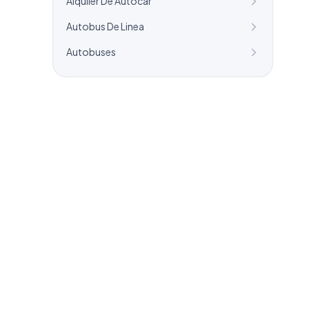
Alquiler De Autocar
Autobus De Linea
Autobuses
¿Necesitas un listado a medida?
Combinamos varios sectores o criterios
específicos para tu campaña.
info@labasededatos.com