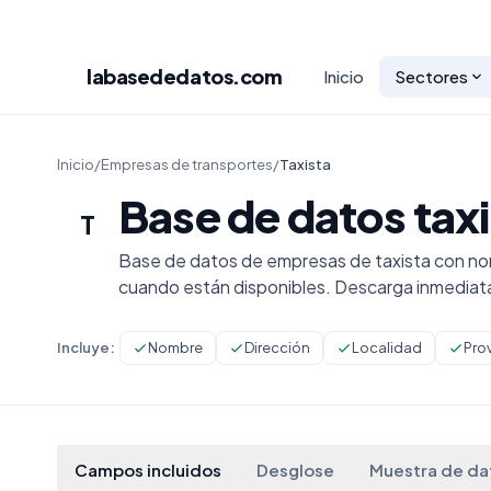
labasededatos
.com
Inicio
Sectores
Inicio
/
Empresas de transportes
/
Taxista
Base de datos tax
T
Base de datos de empresas de taxista con nom
cuando están disponibles. Descarga inmediat
Incluye:
Nombre
Dirección
Localidad
Pro
Campos incluidos
Desglose
Muestra de da