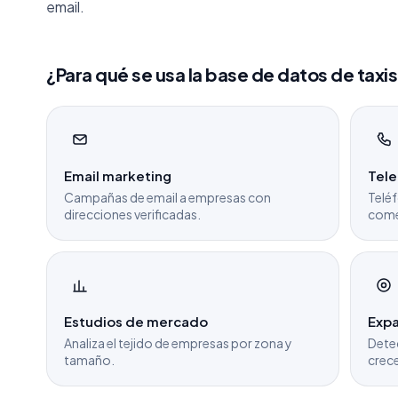
email.
¿Para qué se usa la base de datos de taxi
Email marketing
Tel
Campañas de email a empresas con
Teléf
direcciones verificadas.
come
Estudios de mercado
Expa
Analiza el tejido de empresas por zona y
Dete
tamaño.
crece