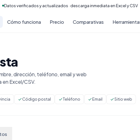
Datos verificados y actualizados · descarga inmediata en Excel y CSV
Cómo funciona
Precio
Comparativas
Herramienta
ista
bre, dirección, teléfono, email y web
a en Excel/CSV.
vincia
Código postal
Teléfono
Email
Sitio web
tos