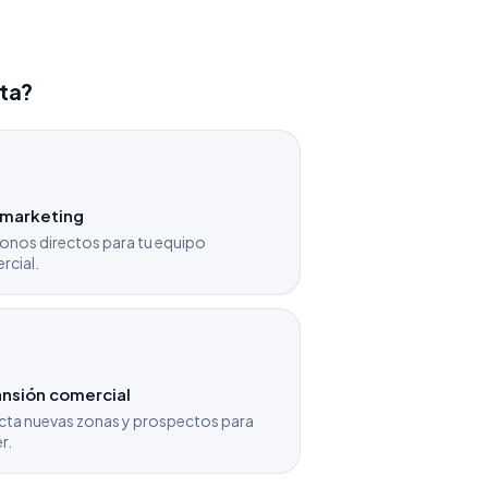
sta?
emarketing
onos directos para tu equipo
rcial.
nsión comercial
cta nuevas zonas y prospectos para
r.