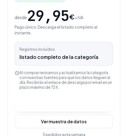
29,95
€
desde
+ IVA
Pago único. Descarga el listado completo al
instante.
Registros incluidos
listado completo de la categoría
Al comprar revisamos y actualizamos la categoría
con nuestras fuentes para que los datos lleguen al
día. Recibirás el enlace de descarga por email en un
plazo máximo de 72 h.
Comprar y descargar
Ver muestra de datos
3 pedidos esta semana