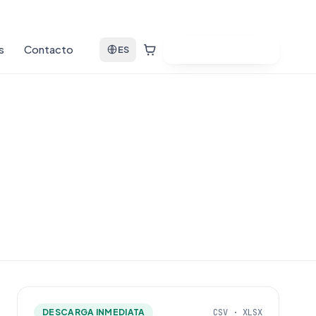
s
Contacto
Ver bases de datos
ES
DESCARGA INMEDIATA
CSV · XLSX