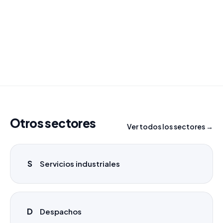
Combinamos varios sectores o criterios específicos
para tu campaña.
info@labasededatos.com
Otros sectores
Ver todos los sectores →
S
Servicios industriales
D
Despachos