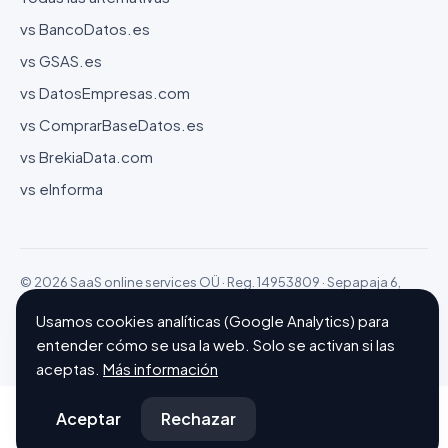
vs BancoDatos.es
vs GSAS.es
vs DatosEmpresas.com
vs ComprarBaseDatos.es
vs BrekiaData.com
vs eInforma
© 2026 SaaS online services OÜ · Reg. 14953809 · Sepapaja 6,
15551 Tallinn (Estonia)
Usamos cookies analíticas (Google Analytics) para
Configurar cookies
Hecho con ❤ en Barcelona
entender cómo se usa la web. Solo se activan si las
aceptas.
Más información
Aceptar
Rechazar