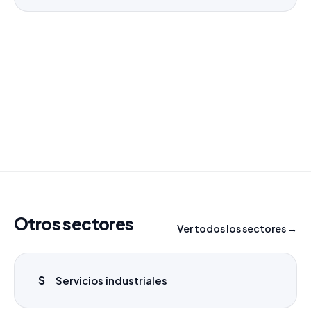
¿Necesitas un listado a medida?
Combinamos varios sectores o criterios específicos
para tu campaña.
info@labasededatos.com
Otros sectores
Ver todos los sectores →
S
Servicios industriales