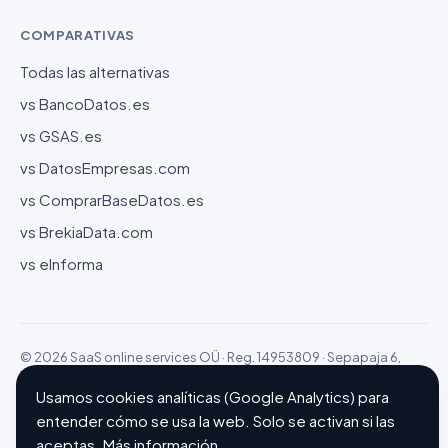
COMPARATIVAS
Todas las alternativas
vs BancoDatos.es
vs GSAS.es
vs DatosEmpresas.com
vs ComprarBaseDatos.es
vs BrekiaData.com
vs eInforma
© 2026 SaaS online services OÜ · Reg. 14953809 · Sepapaja 6,
15551 Tallinn (Estonia)
Configurar cookies
Hecho con ❤ en Barcelona
Usamos cookies analíticas (Google Analytics) para
entender cómo se usa la web. Solo se activan si las
aceptas.
Más información