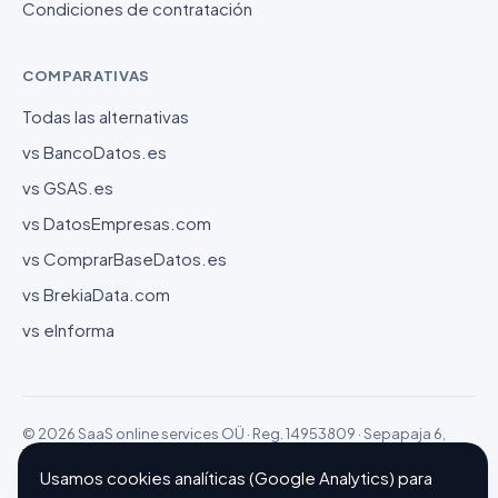
Condiciones de contratación
COMPARATIVAS
Todas las alternativas
vs BancoDatos.es
vs GSAS.es
vs DatosEmpresas.com
vs ComprarBaseDatos.es
vs BrekiaData.com
vs eInforma
© 2026 SaaS online services OÜ · Reg. 14953809 · Sepapaja 6,
15551 Tallinn (Estonia)
Configurar cookies
Hecho con ❤ en Barcelona
Usamos cookies analíticas (Google Analytics) para