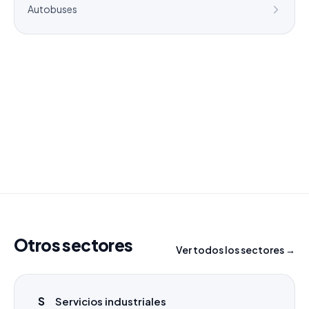
Autobuses
¿Necesitas un listado a medida?
Combinamos varios sectores o criterios específicos
para tu campaña.
info@labasededatos.com
Otros sectores
Ver todos los sectores →
S
Servicios industriales