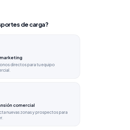
nsportes de carga?
emarketing
onos directos para tu equipo
rcial.
nsión comercial
cta nuevas zonas y prospectos para
r.