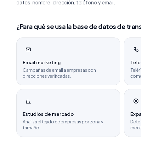
datos, nombre, dirección, teléfono y email.
¿Para qué se usa la base de datos de tra
Email marketing
Tel
Campañas de email a empresas con
Teléf
direcciones verificadas.
come
Estudios de mercado
Expa
Analiza el tejido de empresas por zona y
Dete
tamaño.
crece