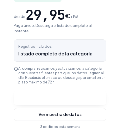
29,95
€
desde
+ IVA
Pago único. Descarga el listado completo al
instante.
Registros incluidos
listado completo de la categoría
Al comprar revisamos y actualizamos la categoría
con nuestras fuentes para que los datos lleguen al
día. Recibirás el enlace de descarga por email en un
plazo máximo de 72 h.
Comprar y descargar
Ver muestra de datos
3 pedidos esta semana