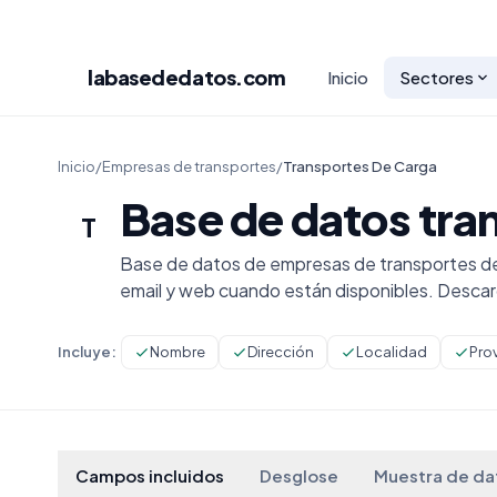
labasededatos
.com
Inicio
Sectores
Inicio
/
Empresas de transportes
/
Transportes De Carga
Base de datos tra
T
Base de datos de empresas de transportes de 
email y web cuando están disponibles. Desca
Incluye:
Nombre
Dirección
Localidad
Pro
Campos incluidos
Desglose
Muestra de da