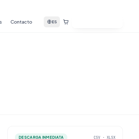
s
Contacto
Ver bases de datos
ES
DESCARGA INMEDIATA
CSV · XLSX