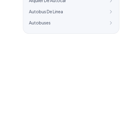
Alquiler De Autocar
Autobus De Linea
Autobuses
¿Necesitas un listado a medida?
Combinamos varios sectores o criterios
específicos para tu campaña.
info@labasededatos.com