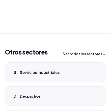
para tu campaña.
info@labasededatos.com
Otros sectores
Ver todos los sectores →
S
Servicios industriales
D
Despachos