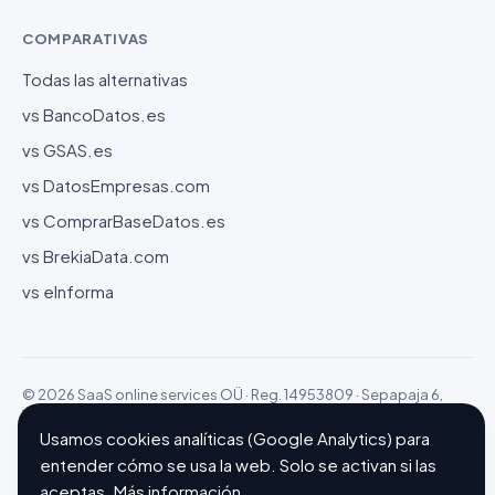
COMPARATIVAS
Todas las alternativas
vs BancoDatos.es
vs GSAS.es
vs DatosEmpresas.com
vs ComprarBaseDatos.es
vs BrekiaData.com
vs eInforma
© 2026 SaaS online services OÜ · Reg. 14953809 · Sepapaja 6,
15551 Tallinn (Estonia)
Configurar cookies
Hecho con ❤ en Barcelona
Usamos cookies analíticas (Google Analytics) para
entender cómo se usa la web. Solo se activan si las
aceptas.
Más información