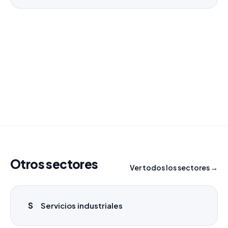
¿Necesitas un listado a medida?
Combinamos varios sectores o criterios específicos
para tu campaña.
info@labasededatos.com
Otros sectores
Ver todos los sectores →
S
Servicios industriales