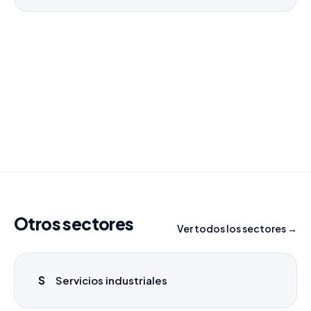
¿Necesitas un listado a medida?
Combinamos varios sectores o criterios específicos
para tu campaña.
info@labasededatos.com
Otros sectores
Ver todos los sectores →
S
Servicios industriales