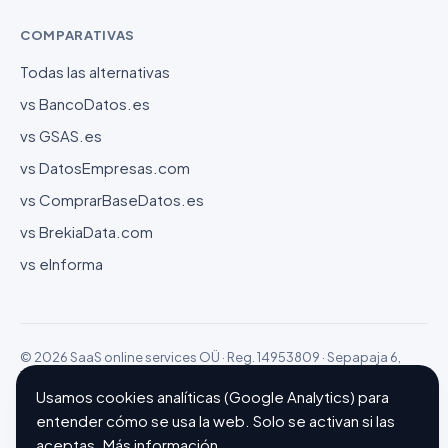
COMPARATIVAS
Todas las alternativas
vs BancoDatos.es
vs GSAS.es
vs DatosEmpresas.com
vs ComprarBaseDatos.es
vs BrekiaData.com
vs eInforma
© 2026 SaaS online services OÜ · Reg. 14953809 · Sepapaja 6,
15551 Tallinn (Estonia)
Configurar cookies
Hecho con ❤ en Barcelona
Usamos cookies analíticas (Google Analytics) para
entender cómo se usa la web. Solo se activan si las
aceptas.
Más información