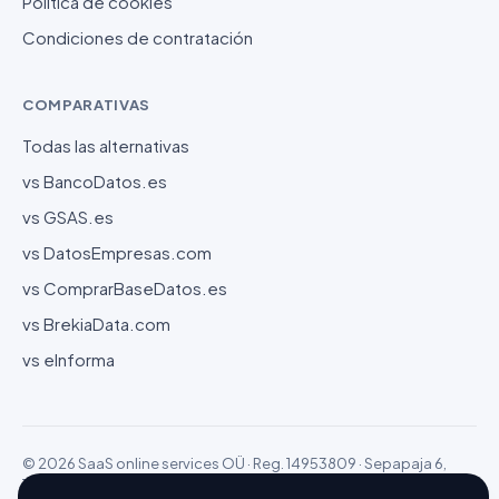
Política de cookies
Condiciones de contratación
COMPARATIVAS
Todas las alternativas
vs BancoDatos.es
vs GSAS.es
vs DatosEmpresas.com
vs ComprarBaseDatos.es
vs BrekiaData.com
vs eInforma
© 2026 SaaS online services OÜ · Reg. 14953809 · Sepapaja 6,
15551 Tallinn (Estonia)