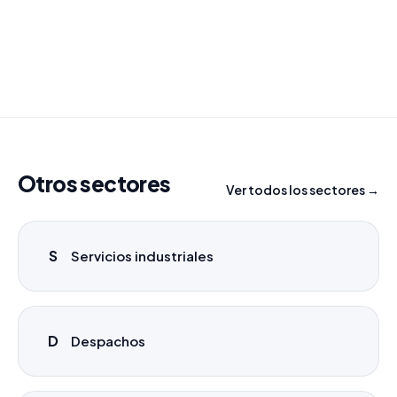
para tu campaña.
info@labasededatos.com
Otros sectores
Ver todos los sectores →
S
Servicios industriales
D
Despachos