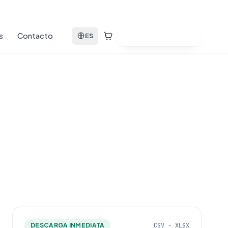
s
Contacto
Ver bases de datos
ES
DESCARGA INMEDIATA
CSV · XLSX