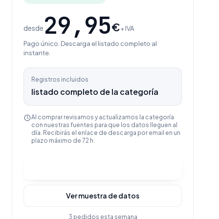
29,95
€
desde
+ IVA
Pago único. Descarga el listado completo al
instante.
Registros incluidos
listado completo de la categoría
Al comprar revisamos y actualizamos la categoría
con nuestras fuentes para que los datos lleguen al
día. Recibirás el enlace de descarga por email en un
plazo máximo de 72 h.
Comprar y descargar
Ver muestra de datos
3 pedidos esta semana