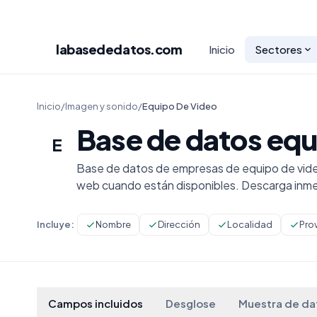
labasededatos
.com
Inicio
Sectores
Inicio
/
Imagen y sonido
/
Equipo De Video
Base de datos equ
E
Base de datos de empresas de equipo de video
web cuando están disponibles. Descarga inme
Incluye:
Nombre
Dirección
Localidad
Pro
Campos incluidos
Desglose
Muestra de da