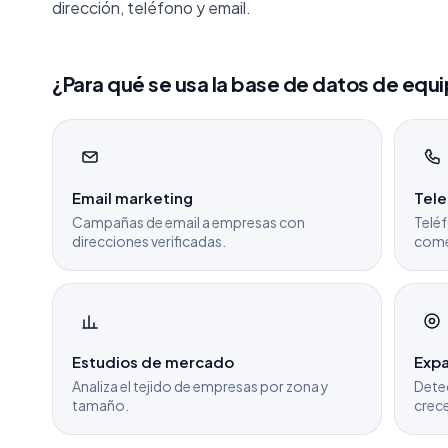
dirección, teléfono y email.
¿Para qué se usa la base de datos de equ
Email marketing
Tel
Campañas de email a empresas con
Teléf
direcciones verificadas.
come
Estudios de mercado
Expa
Analiza el tejido de empresas por zona y
Dete
tamaño.
crece