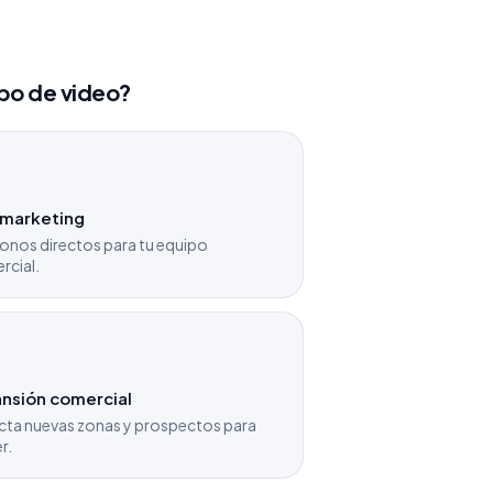
ipo de video?
emarketing
onos directos para tu equipo
rcial.
nsión comercial
cta nuevas zonas y prospectos para
r.