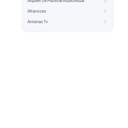
Alquiler De Material Audiovisual
Altavoces
Antenas Tv
¿Necesitas un listado a medida?
Combinamos varios sectores o criterios
específicos para tu campaña.
info@labasededatos.com