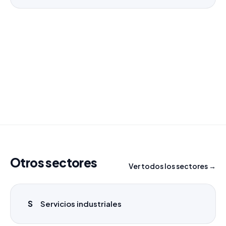
¿Necesitas un listado a medida?
Combinamos varios sectores o criterios específicos
para tu campaña.
info@labasededatos.com
Otros sectores
Ver todos los sectores →
S
Servicios industriales