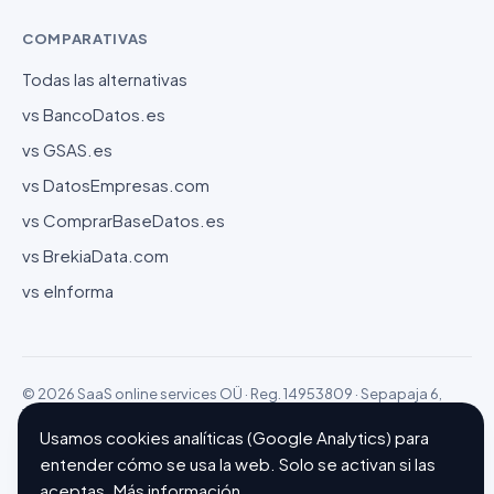
COMPARATIVAS
Todas las alternativas
vs BancoDatos.es
vs GSAS.es
vs DatosEmpresas.com
vs ComprarBaseDatos.es
vs BrekiaData.com
vs eInforma
© 2026 SaaS online services OÜ · Reg. 14953809 · Sepapaja 6,
15551 Tallinn (Estonia)
Configurar cookies
Hecho con ❤ en Barcelona
Usamos cookies analíticas (Google Analytics) para
entender cómo se usa la web. Solo se activan si las
aceptas.
Más información