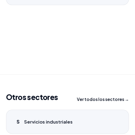
¿Necesitas un listado a medida?
Combinamos varios sectores o criterios específicos
para tu campaña.
info@labasededatos.com
Otros sectores
Ver todos los sectores →
S
Servicios industriales