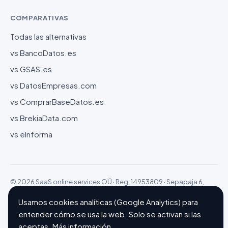
COMPARATIVAS
Todas las alternativas
vs BancoDatos.es
vs GSAS.es
vs DatosEmpresas.com
vs ComprarBaseDatos.es
vs BrekiaData.com
vs eInforma
© 2026 SaaS online services OÜ · Reg. 14953809 · Sepapaja 6,
15551 Tallinn (Estonia)
Configurar cookies
Hecho con ❤ en Barcelona
Usamos cookies analíticas (Google Analytics) para
entender cómo se usa la web. Solo se activan si las
aceptas.
Más información