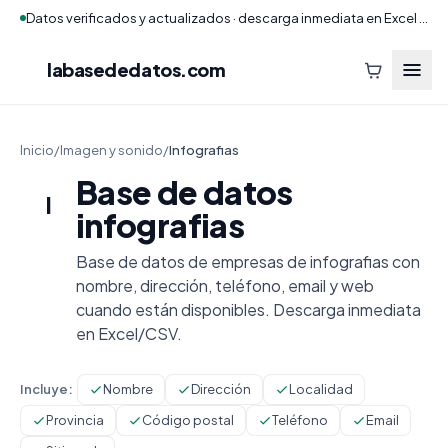
Datos verificados y actualizados · descarga inmediata en Excel y CSV
labasededatos
.com
Inicio
/
Imagen y sonido
/
Infografias
Base de datos
I
infografias
Base de datos de empresas de infografias con
nombre, dirección, teléfono, email y web
cuando están disponibles. Descarga inmediata
en Excel/CSV.
Incluye:
Nombre
Dirección
Localidad
Provincia
Código postal
Teléfono
Email