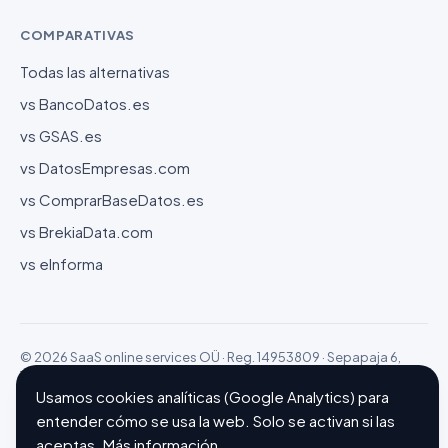
COMPARATIVAS
Todas las alternativas
vs BancoDatos.es
vs GSAS.es
vs DatosEmpresas.com
vs ComprarBaseDatos.es
vs BrekiaData.com
vs eInforma
© 2026 SaaS online services OÜ · Reg. 14953809 · Sepapaja 6,
15551 Tallinn (Estonia)
Configurar cookies
Hecho con ❤ en Barcelona
Usamos cookies analíticas (Google Analytics) para
entender cómo se usa la web. Solo se activan si las
aceptas.
Más información