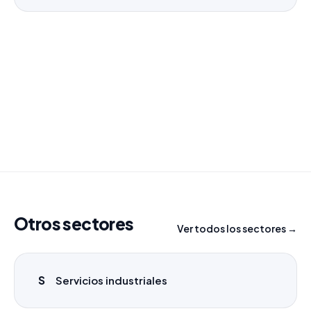
¿Necesitas un listado a medida?
Combinamos varios sectores o criterios específicos
para tu campaña.
info@labasededatos.com
Otros sectores
Ver todos los sectores →
S
Servicios industriales