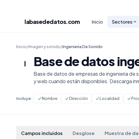
labasededatos
.com
Inicio
Sectores
Inicio
/
Imagen y sonido
/
Ingenieria De Sonido
Base de datos inge
I
Base de datos de empresas de ingenieria de s
y web cuando están disponibles. Descarga in
Incluye:
Nombre
Dirección
Localidad
Pro
Campos incluidos
Desglose
Muestra de da