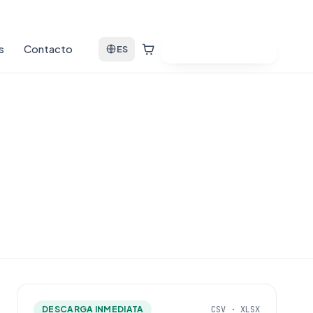
s
Contacto
Ver bases de datos
ES
DESCARGA INMEDIATA
CSV · XLSX