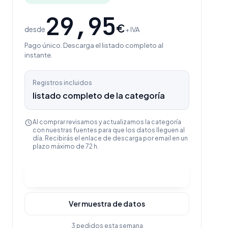
29,95
€
desde
+ IVA
Pago único. Descarga el listado completo al
instante.
Registros incluidos
listado completo de la categoría
Al comprar revisamos y actualizamos la categoría
con nuestras fuentes para que los datos lleguen al
día. Recibirás el enlace de descarga por email en un
plazo máximo de 72 h.
Comprar y descargar
Ver muestra de datos
3 pedidos esta semana