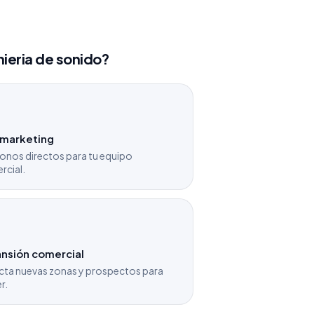
nieria de sonido?
emarketing
onos directos para tu equipo
rcial.
nsión comercial
cta nuevas zonas y prospectos para
r.