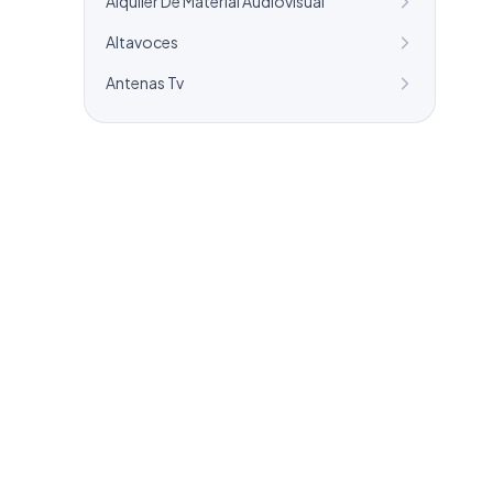
Alquiler De Material Audiovisual
Altavoces
Antenas Tv
¿Necesitas un listado a medida?
Combinamos varios sectores o criterios
específicos para tu campaña.
info@labasededatos.com