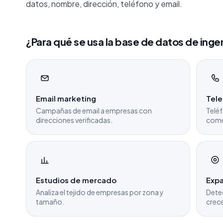
datos, nombre, dirección, teléfono y email.
¿Para qué se usa la base de datos de inge
Email marketing
Tel
Campañas de email a empresas con
Teléf
direcciones verificadas.
come
Estudios de mercado
Expa
Analiza el tejido de empresas por zona y
Dete
tamaño.
crece