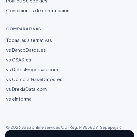
Política de cookies
Condiciones de contratación
COMPARATIVAS
Todas las alternativas
vs BancoDatos.es
vs GSAS.es
vs DatosEmpresas.com
vs ComprarBaseDatos.es
vs BrekiaData.com
vs eInforma
© 2026 SaaS online services OÜ · Reg. 14953809 · Sepapaja 6,
15551 Tallinn (Estonia)