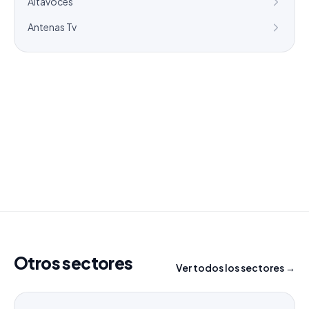
Altavoces
Antenas Tv
¿Necesitas un listado a medida?
Combinamos varios sectores o criterios específicos
para tu campaña.
info@labasededatos.com
Otros sectores
Ver todos los sectores →