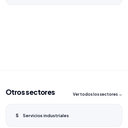
¿Necesitas un listado a medida?
Combinamos varios sectores o criterios específicos
para tu campaña.
info@labasededatos.com
Otros sectores
Ver todos los sectores →
S
Servicios industriales