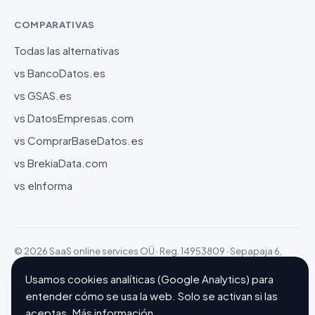
COMPARATIVAS
Todas las alternativas
vs BancoDatos.es
vs GSAS.es
vs DatosEmpresas.com
vs ComprarBaseDatos.es
vs BrekiaData.com
vs eInforma
© 2026 SaaS online services OÜ · Reg. 14953809 · Sepapaja 6,
15551 Tallinn (Estonia)
Configurar cookies
Hecho con ❤ en Barcelona
Usamos cookies analíticas (Google Analytics) para
entender cómo se usa la web. Solo se activan si las
aceptas.
Más información