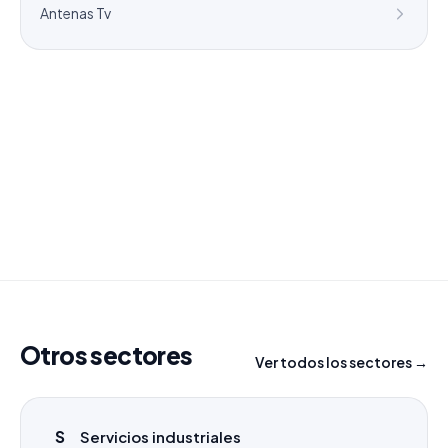
Antenas Tv
¿Necesitas un listado a medida?
Combinamos varios sectores o criterios específicos
para tu campaña.
info@labasededatos.com
Otros sectores
Ver todos los sectores →
S
Servicios industriales