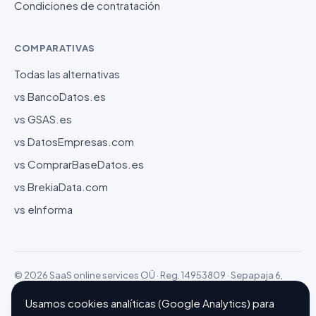
Condiciones de contratación
COMPARATIVAS
Todas las alternativas
vs BancoDatos.es
vs GSAS.es
vs DatosEmpresas.com
vs ComprarBaseDatos.es
vs BrekiaData.com
vs eInforma
© 2026 SaaS online services OÜ · Reg. 14953809 · Sepapaja 6,
15551 Tallinn (Estonia)
Configurar cookies
Hecho con ❤ en Barcelona
Usamos cookies analíticas (Google Analytics) para