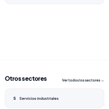
¿Necesitas un listado a medida?
Combinamos varios sectores o criterios específicos
para tu campaña.
info@labasededatos.com
Otros sectores
Ver todos los sectores →
S
Servicios industriales