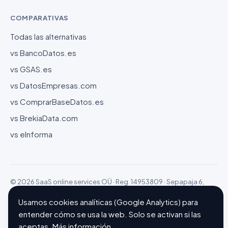
COMPARATIVAS
Todas las alternativas
vs BancoDatos.es
vs GSAS.es
vs DatosEmpresas.com
vs ComprarBaseDatos.es
vs BrekiaData.com
vs eInforma
© 2026 SaaS online services OÜ · Reg. 14953809 · Sepapaja 6,
15551 Tallinn (Estonia)
Configurar cookies
Hecho con ❤ en Barcelona
Usamos cookies analíticas (Google Analytics) para
entender cómo se usa la web. Solo se activan si las
aceptas.
Más información