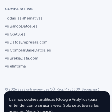
COMPARATIVAS
Todas las alternativas
vs BancoDatos.es
vs GSAS.es
vs DatosEmpresas.com
vs ComprarBaseDatos.es
vs BrekiaData.com
vs eInforma
© 2026 SaaS online services OÜ · Reg. 14953809 · Sepapaja 6,
15551 Tallinn (Estonia)
Configurar cookies
Hecho con ❤ en Barcelona
Usamos cookies analíticas (Google Analytics) para
entender cómo se usa la web. Solo se activan si las
aceptas.
Más información