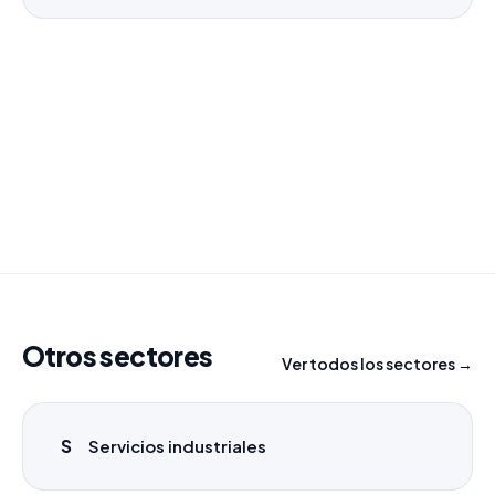
¿Necesitas un listado a medida?
Combinamos varios sectores o criterios específicos
para tu campaña.
info@labasededatos.com
Otros sectores
Ver todos los sectores →
S
Servicios industriales