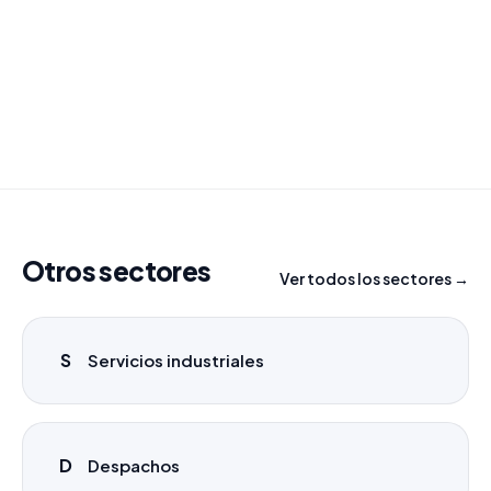
Combinamos varios sectores o criterios específicos
para tu campaña.
info@labasededatos.com
Otros sectores
Ver todos los sectores →
S
Servicios industriales
D
Despachos