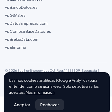
vs BancoDatos.es
vs GSAS.es
vs DatosEmpresas.com
vs ComprarBaseDatos.es
vs BrekiaData.com
vs eInforma
© 2026 SaaS online services OÜ · Reg. 14953809 · Sepapaja 6,
15551 Tallinn (Estonia)
Usamos cookies analíticas (Google Analytics) para
Configurar cookies
Hecho con ❤ en Barcelona
entender cómo se usa la web. Solo se activan si las
aceptas.
Más información
Aceptar
Rechazar