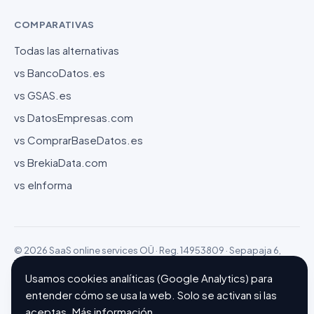
COMPARATIVAS
Todas las alternativas
vs BancoDatos.es
vs GSAS.es
vs DatosEmpresas.com
vs ComprarBaseDatos.es
vs BrekiaData.com
vs eInforma
© 2026 SaaS online services OÜ · Reg. 14953809 · Sepapaja 6,
15551 Tallinn (Estonia)
Configurar cookies
Hecho con ❤ en Barcelona
Usamos cookies analíticas (Google Analytics) para
entender cómo se usa la web. Solo se activan si las
aceptas.
Más información