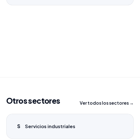
¿Necesitas un listado a medida?
Combinamos varios sectores o criterios específicos
para tu campaña.
info@labasededatos.com
Otros sectores
Ver todos los sectores →
S
Servicios industriales