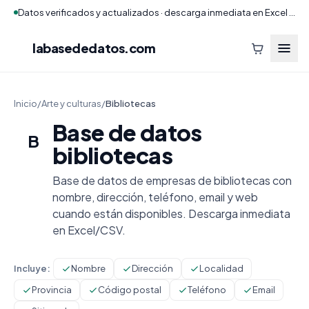
Datos verificados y actualizados · descarga inmediata en Excel y CSV
labasededatos
.com
Inicio
/
Arte y culturas
/
Bibliotecas
Base de datos
B
bibliotecas
Base de datos de empresas de bibliotecas con
nombre, dirección, teléfono, email y web
cuando están disponibles. Descarga inmediata
en Excel/CSV.
Incluye:
Nombre
Dirección
Localidad
Provincia
Código postal
Teléfono
Email