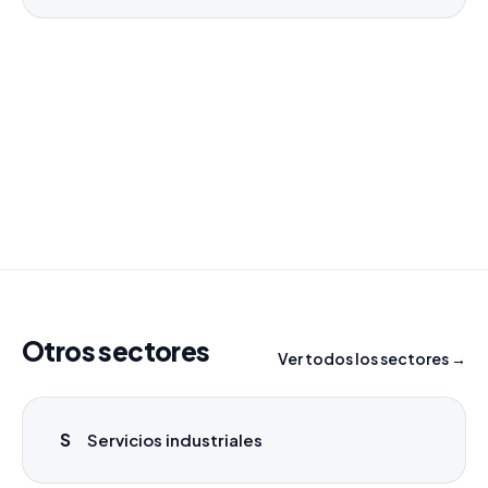
¿Necesitas un listado a medida?
Combinamos varios sectores o criterios específicos
para tu campaña.
info@labasededatos.com
Otros sectores
Ver todos los sectores →
S
Servicios industriales