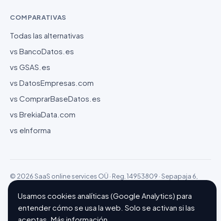
COMPARATIVAS
Todas las alternativas
vs BancoDatos.es
vs GSAS.es
vs DatosEmpresas.com
vs ComprarBaseDatos.es
vs BrekiaData.com
vs eInforma
© 2026 SaaS online services OÜ · Reg. 14953809 · Sepapaja 6,
15551 Tallinn (Estonia)
Configurar cookies
Hecho con ❤ en Barcelona
Usamos cookies analíticas (Google Analytics) para
entender cómo se usa la web. Solo se activan si las
aceptas.
Más información