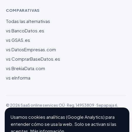
COMPARATIVAS
Todas las alternativas
vs BancoDatos.es
vs GSAS.es
vs DatosEmpresas.com
vs ComprarBaseDatos.es
vs BrekiaData.com
vs eInforma
© 2026 SaaS online services OÜ · Reg. 14953809 · Sepapaja 6,
15551 Tallinn (Estonia)
Configurar cookies
Hecho con ❤ en Barcelona
Usamos cookies analíticas (Google Analytics) para
entender cómo se usa la web. Solo se activan si las
aceptas.
Más información