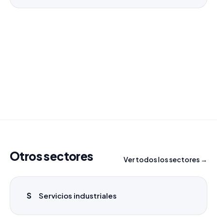
¿Necesitas un listado a medida?
Combinamos varios sectores o criterios específicos
para tu campaña.
info@labasededatos.com
Otros sectores
Ver todos los sectores →
S
Servicios industriales