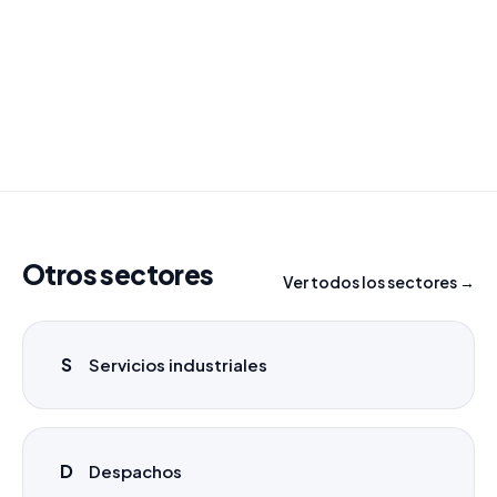
Combinamos varios sectores o criterios específicos
para tu campaña.
info@labasededatos.com
Otros sectores
Ver todos los sectores →
S
Servicios industriales
D
Despachos