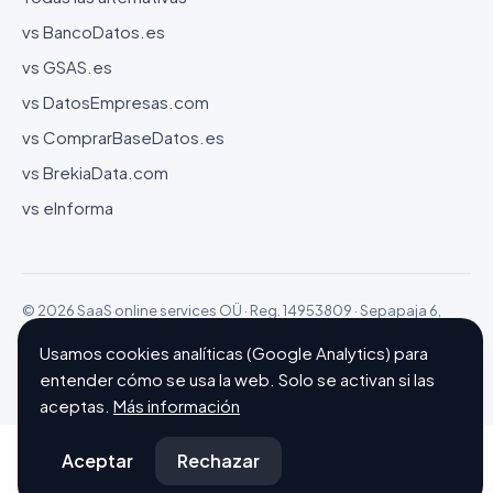
vs BancoDatos.es
vs GSAS.es
vs DatosEmpresas.com
vs ComprarBaseDatos.es
vs BrekiaData.com
vs eInforma
© 2026 SaaS online services OÜ · Reg. 14953809 · Sepapaja 6,
15551 Tallinn (Estonia)
Usamos cookies analíticas (Google Analytics) para
Configurar cookies
Hecho con ❤ en Barcelona
entender cómo se usa la web. Solo se activan si las
aceptas.
Más información
Aceptar
Rechazar